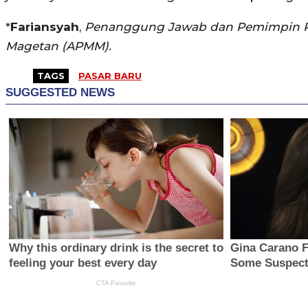
*
Fariansyah
,
Penanggung Jawab dan Pemimpin Re
Magetan (APMM).
TAGS
PASAR BARU