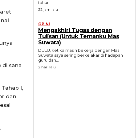
tahun....
22 jam lalu
Maret
anal
OPINI
Mengakhiri Tugas dengan
Tulisan (Untuk Temanku Mas
Suwata)
lunya
DULU, ketika masih bekerja dengan Mas
Suwata saya sering berkelakar di hadapan
guru dan...
 di sana
2 hari lalu
Tahap I,
or dan
esai
,