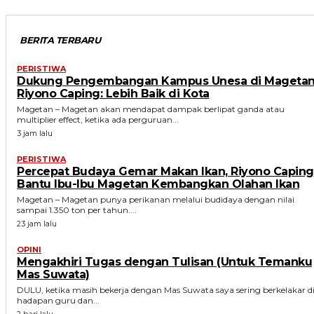
BERITA TERBARU
PERISTIWA
Dukung Pengembangan Kampus Unesa di Magetan
Riyono Caping: Lebih Baik di Kota
Magetan – Magetan akan mendapat dampak berlipat ganda atau
multiplier effect, ketika ada perguruan...
3 jam lalu
PERISTIWA
Percepat Budaya Gemar Makan Ikan, Riyono Caping
Bantu Ibu-Ibu Magetan Kembangkan Olahan Ikan
Magetan – Magetan punya perikanan melalui budidaya dengan nilai
sampai 1.350 ton per tahun....
23 jam lalu
OPINI
Mengakhiri Tugas dengan Tulisan (Untuk Temanku
Mas Suwata)
DULU, ketika masih bekerja dengan Mas Suwata saya sering berkelakar d
hadapan guru dan...
2 hari lalu