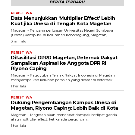
BERITA TERBARU
PERISTIWA
Data Menunjukkan ‘Multiplier Effect’ Lebih
Kuat jika Unesa di Tengah Kota Magetan
Magetan - Rencana perluasan Universitas Negeri Surabaya
(Unesa) Kampus 5 di Kelurahan Kebonagung, Magetan,...
3 jam lalu
PERISTIWA
Difasilitasi DPRD Magetan, Peternak Rakyat
Sampaikan Aspirasi ke Anggota DPR RI
Riyono Caping
Magetan - Paguyuban Ternak Rakyat Indonesia di Magetan
menyampaikan keluhan persolan yang dihadapi peternak...
1 hari lalu
PERISTIWA
Dukung Pengembangan Kampus Unesa di
Magetan, Riyono Caping: Lebih Baik di Kota
Magetan – Magetan akan mendapat dampak berlipat ganda
atau multiplier effect, ketika ada perguruan...
1 hari lalu