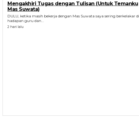
Mengakhiri Tugas dengan Tulisan (Untuk Temanku
Mas Suwata)
DULU, ketika masih bekerja dengan Mas Suwata saya sering berkelakar d
hadapan guru dan...
2 hari lalu
ARTIKEL TERKAIT