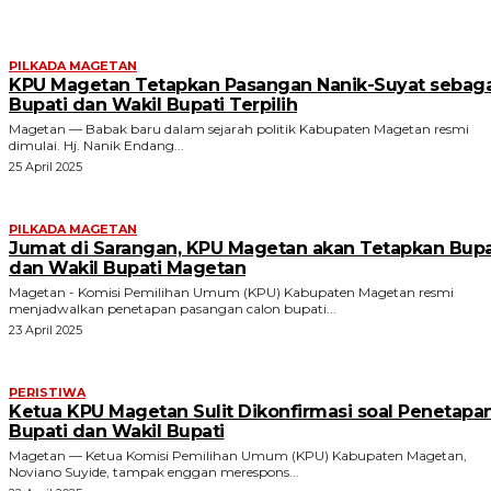
PILKADA MAGETAN
KPU Magetan Tetapkan Pasangan Nanik-Suyat sebaga
Bupati dan Wakil Bupati Terpilih
Magetan — Babak baru dalam sejarah politik Kabupaten Magetan resmi
dimulai. Hj. Nanik Endang...
25 April 2025
PILKADA MAGETAN
Jumat di Sarangan, KPU Magetan akan Tetapkan Bupa
dan Wakil Bupati Magetan
Magetan - Komisi Pemilihan Umum (KPU) Kabupaten Magetan resmi
menjadwalkan penetapan pasangan calon bupati...
23 April 2025
PERISTIWA
Ketua KPU Magetan Sulit Dikonfirmasi soal Penetapa
Bupati dan Wakil Bupati
Magetan — Ketua Komisi Pemilihan Umum (KPU) Kabupaten Magetan,
Noviano Suyide, tampak enggan merespons...