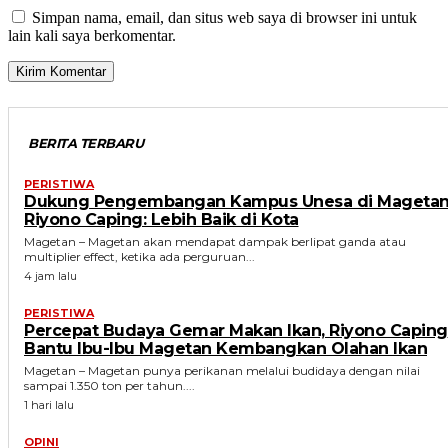
Simpan nama, email, dan situs web saya di browser ini untuk
lain kali saya berkomentar.
BERITA TERBARU
PERISTIWA
Dukung Pengembangan Kampus Unesa di Magetan
Riyono Caping: Lebih Baik di Kota
Magetan – Magetan akan mendapat dampak berlipat ganda atau
multiplier effect, ketika ada perguruan...
4 jam lalu
PERISTIWA
Percepat Budaya Gemar Makan Ikan, Riyono Caping
Bantu Ibu-Ibu Magetan Kembangkan Olahan Ikan
Magetan – Magetan punya perikanan melalui budidaya dengan nilai
sampai 1.350 ton per tahun....
1 hari lalu
OPINI