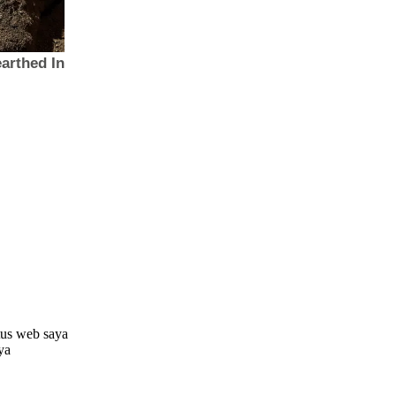
tus web saya
aya