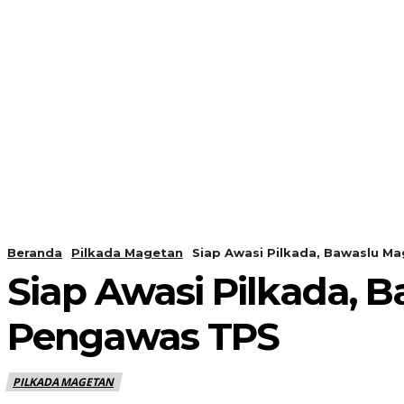
PERISTIWA
BERANDA
Beranda
Pilkada Magetan
Siap Awasi Pilkada, Bawaslu M
Siap Awasi Pilkada, 
Pengawas TPS
PILKADA MAGETAN