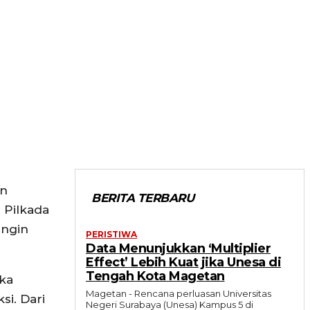
on
BERITA TERBARU
 Pilkada
ingin
PERISTIWA
Data Menunjukkan ‘Multiplier
Effect’ Lebih Kuat jika Unesa di
Tengah Kota Magetan
Eka
Magetan - Rencana perluasan Universitas
si. Dari
Negeri Surabaya (Unesa) Kampus 5 di