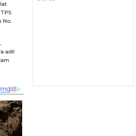
lat
 TPS
 No.
,
a adil
alam