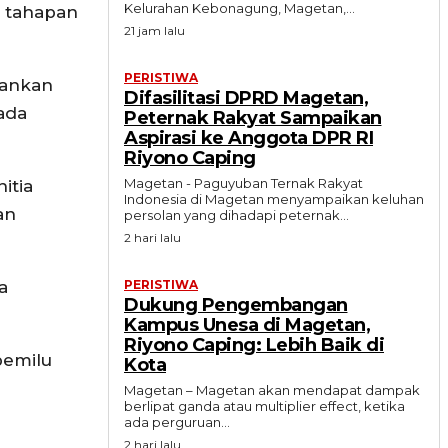
Kelurahan Kebonagung, Magetan,...
i tahapan
21 jam lalu
PERISTIWA
lankan
Difasilitasi DPRD Magetan,
ada
Peternak Rakyat Sampaikan
Aspirasi ke Anggota DPR RI
Riyono Caping
Magetan - Paguyuban Ternak Rakyat
itia
Indonesia di Magetan menyampaikan keluhan
an
persolan yang dihadapi peternak...
2 hari lalu
a
PERISTIWA
Dukung Pengembangan
Kampus Unesa di Magetan,
Riyono Caping: Lebih Baik di
pemilu
Kota
Magetan – Magetan akan mendapat dampak
berlipat ganda atau multiplier effect, ketika
ada perguruan...
2 hari lalu