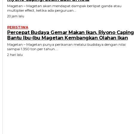
Magetan – Magetan akan mendapat dampak berlipat ganda atau
multiplier effect, ketika ada perguruan...
20 jam lalu
PERISTIWA
Percepat Budaya Gemar Makan Ikan, Riyono Caping
Bantu Ibu-Ibu Magetan Kembangkan Olahan Ikan
Magetan – Magetan punya perikanan melalui budidaya dengan nilai
sampai 1.350 ton per tahun....
2 hari lalu