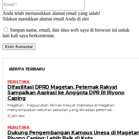
Email:*
Anda telah memasukkan alamat email yang salah!
Silakan masukkan alamat email Anda di sini
Simpan nama, email, dan situs web saya di browser ini untuk
lain kali saya berkomentar.
BERITA TERBARU
PERISTIWA
Difasilitasi DPRD Magetan, Peternak Rakyat
Sampaikan Aspirasi ke Anggota DPR RI Riyono
Caping
Magetan - Paguyuban Ternak Rakyat Indonesia di Magetan
menyampaikan keluhan persolan yang dihadapi peternak...
12 jam lalu
PERISTIWA
Dukung Pengembangan Kampus Unesa di Magetan
Riyono Caping: Lebih Baik di Kota