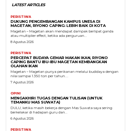
LATEST ARTICLES
PERISTIWA
DUKUNG PENGEMBANGAN KAMPUS UNESA DI
MAGETAN, RIYONO CAPING: LEBIH BAIK DI KOTA
Magetan – Magetan akan mendapat dampak berlipat ganda
atau multiplier effect, ketika ada perguruan...
8 Agustus 2026
PERISTIWA
PERCEPAT BUDAYA GEMAR MAKAN IKAN, RIYONO
CAPING BANTU IBU-IBU MAGETAN KEMBANGKAN
OLAHAN IKAN
Magetan – Magetan punya perikanan melalui budidaya dengan
nilai sampai 1.350 ton per tahun....
7 Agustus 2026
OPINI
MENGAKHIRI TUGAS DENGAN TULISAN (UNTUK
TEMANKU MAS SUWATA)
DULU, ketika masih bekerja dengan Mas Suwata saya sering
berkelakar di hadapan guru dan...
6 Agustus 2026
PERISTIWA