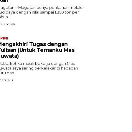
agetan – Magetan punya perikanan melalui
udidaya dengan nilai sampai 1.350 ton per
ahun....
0 jam lalu
PINI
Mengakhiri Tugas dengan
Tulisan (Untuk Temanku Mas
Suwata)
ULU, ketika masih bekerja dengan Mas
uwata saya sering berkelakar di hadapan
uru dan...
hari lalu