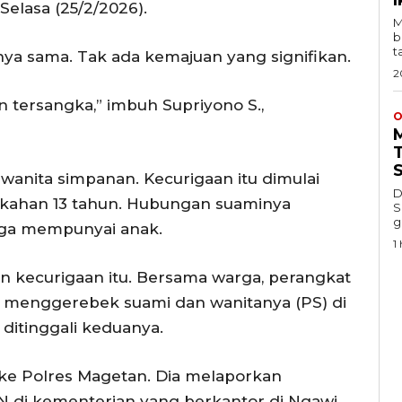
elasa (25/2/2026).
M
b
t
nya sama. Tak ada kemajuan yang signifikan.
2
n tersangka,” imbuh Supriyono S.,
O
anita simpanan. Kecurigaan itu dimulai
D
nikahan 13 tahun. Hubungan suaminya
S
g
ngga mempunyai anak.
1 
n kecurigaan itu. Bersama warga, perangkat
T menggerebek suami dan wanitanya (PS) di
ditinggali keduanya.
ke Polres Magetan. Dia melaporkan
N di kementerian yang berkantor di Ngawi