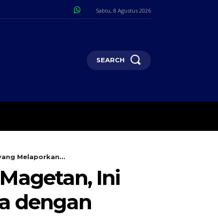
Sabtu, 8 Agustus 2026
SEARCH
I
POJOK SELOSARI
MORE
 yang Melaporkan...
 Magetan, Ini
ya dengan