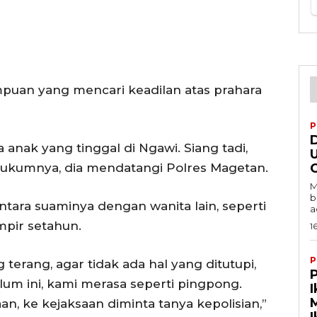
mpuan yang mencari keadilan atas prahara
P
ga anak yang tinggal di Ngawi. Siang tadi,
U
kumnya, dia mendatangi Polres Magetan.
C
M
b
ntara suaminya dengan wanita lain, seperti
a
ampir setahun.
1
P
erang, agar tidak ada hal yang ditutupi,
elum ini, kami merasa seperti pingpong.
I
an, ke kejaksaan diminta tanya kepolisian,”
I