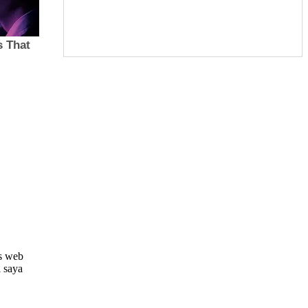
us web
i saya