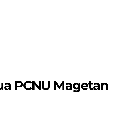
MORE
POJOK SELOSARI
tua PCNU Magetan