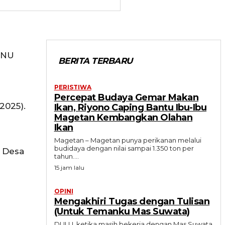
CNU
BERITA TERBARU
PERISTIWA
n
Percepat Budaya Gemar Makan
2025).
Ikan, Riyono Caping Bantu Ibu-Ibu
Magetan Kembangkan Olahan
Ikan
Magetan – Magetan punya perikanan melalui
budidaya dengan nilai sampai 1.350 ton per
 Desa
tahun....
15 jam lalu
OPINI
Mengakhiri Tugas dengan Tulisan
(Untuk Temanku Mas Suwata)
DULU, ketika masih bekerja dengan Mas Suwata