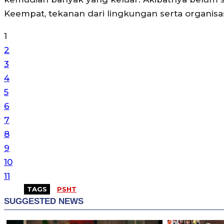
Keempat, tekanan dari lingkungan serta organisasi 
1
2
3
4
5
6
7
8
9
10
11
TAGS
PSHT