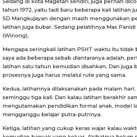
Sedang di kota Magetan sendiri, juga pernah dico
tahun 1972, yaitu tadi baru beberapa kali latihan 
SD Mangkujayan dengan masih menggunakan pe
latihan juga bubar. Sedang pelatihnya Mas Panidi 
(Winong).
Mengapa seringkali latihan PSHT waktu itu tida
saya ada beberapa sebab diantaranya adalah, pe
latihan satu tahun kemudian disahkan. Dan juga
prosesnya juga harus melalui rute yang sama.
Kedua, latihannya dilaksanakan pada malam hari. 
seminggu tiga kali. Dan kalau latihan berakhir s
mengutamakan pendidikan formal anak, model la
mengganggu belajar putra-putrinya.
Ketiga, latihan yang cukup keras wajar kalau wa
kemudian banyak yang keluar. Akibatnya belum 