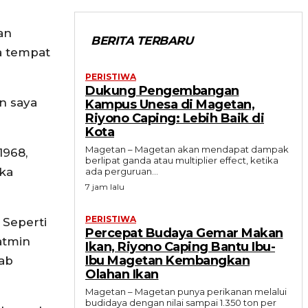
an
BERITA TERBARU
a tempat
PERISTIWA
Dukung Pengembangan
an saya
Kampus Unesa di Magetan,
Riyono Caping: Lebih Baik di
Kota
Magetan – Magetan akan mendapat dampak
1968,
berlipat ganda atau multiplier effect, ketika
ka
ada perguruan...
7 jam lalu
PERISTIWA
 Seperti
Percepat Budaya Gemar Makan
atmin
Ikan, Riyono Caping Bantu Ibu-
Ibu Magetan Kembangkan
ab
Olahan Ikan
Magetan – Magetan punya perikanan melalui
budidaya dengan nilai sampai 1.350 ton per