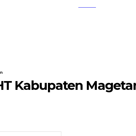
SEARCH
KEMBANG MEKAR
OPINI
an
PSHT Kabupaten Mageta