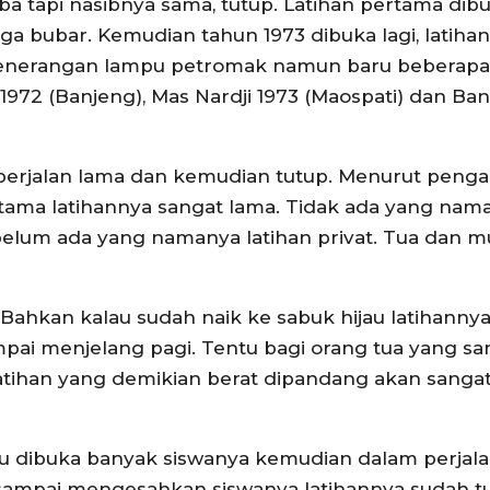
ba tapi nasibnya sama, tutup. Latihan pertama dib
juga bubar. Kemudian tahun 1973 dibuka lagi, latiha
nerangan lampu petromak namun baru beberapa 
1972 (Banjeng), Mas Nardji 1973 (Maospati) dan Ban
k berjalan lama dan kemudian tutup. Menurut peng
rtama latihannya sangat lama. Tidak ada yang nam
 belum ada yang namanya latihan privat. Tua dan 
Bahkan kalau sudah naik ke sabuk hijau latihanny
ampai menjelang pagi. Tentu bagi orang tua yang sa
tihan yang demikian berat dipandang akan sanga
ktu dibuka banyak siswanya kemudian dalam perjal
sampai mengesahkan siswanya latihannya sudah tu