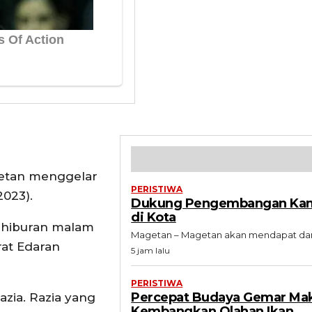
etan menggelar
PERISTIWA
2023).
Dukung Pengembangan Kampu
di Kota
t hiburan malam
Magetan – Magetan akan mendapat dampak
rat Edaran
5 jam lalu
PERISTIWA
Percepat Budaya Gemar Maka
azia. Razia yang
Kembangkan Olahan Ikan