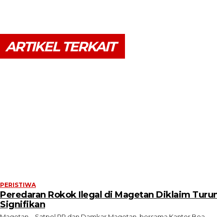
ARTIKEL TERKAIT
PERISTIWA
Peredaran Rokok Ilegal di Magetan Diklaim Turu
Signifikan
Magetan – Satpol PP dan Damkar Magetan, bersama Kantor Bea