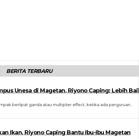
BERITA TERBARU
s Unesa di Magetan, Riyono Caping: Lebih Bai
 berlipat ganda atau multiplier effect, ketika ada perguruan...
n Ikan, Riyono Caping Bantu Ibu-Ibu Magetan