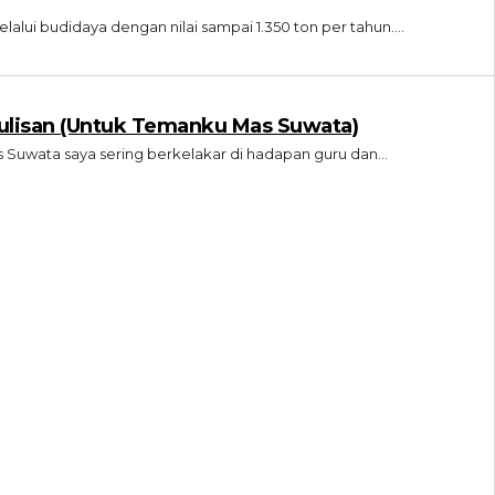
ui budidaya dengan nilai sampai 1.350 ton per tahun....
ulisan (Untuk Temanku Mas Suwata)
Suwata saya sering berkelakar di hadapan guru dan...