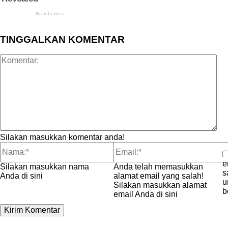
TINGGALKAN KOMENTAR
Ko
Silakan masukkan komentar anda!
e
Nama:*
Email:*
Silakan masukkan nama
Anda telah memasukkan
s
Anda di sini
alamat email yang salah!
u
Silakan masukkan alamat
b
email Anda di sini