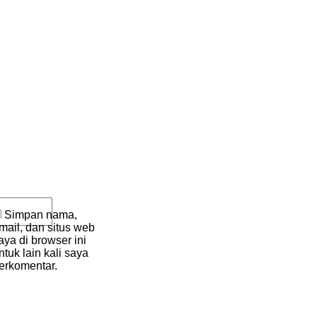
mentar:
Simpan nama,
mail, dan situs web
aya di browser ini
ntuk lain kali saya
erkomentar.