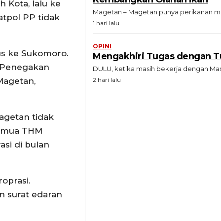
 Kota, lalu ke
Magetan – Magetan punya perikanan melal
tpol PP tidak
1 hari lalu
OPINI
rus ke Sukomoro.
Mengakhiri Tugas dengan T
ng Penegakan
DULU, ketika masih bekerja dengan Mas 
Magetan,
2 hari lalu
Magetan tidak
semua THM
si di bulan
oprasi.
n surat edaran