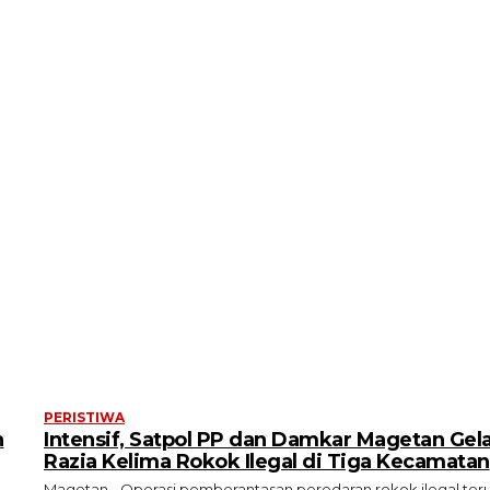
PERISTIWA
n
Intensif, Satpol PP dan Damkar Magetan Gel
Razia Kelima Rokok Ilegal di Tiga Kecamatan
Magetan - Operasi pemberantasan peredaran rokok ilegal ter