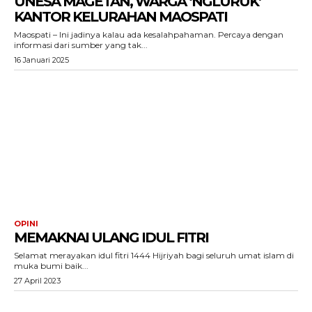
UNESA MAGETAN, WARGA ‘NGLURUK’
KANTOR KELURAHAN MAOSPATI
Maospati – Ini jadinya kalau ada kesalahpahaman. Percaya dengan
informasi dari sumber yang tak...
16 Januari 2025
OPINI
MEMAKNAI ULANG IDUL FITRI
Selamat merayakan idul fitri 1444 Hijriyah bagi seluruh umat islam di
muka bumi baik...
27 April 2023