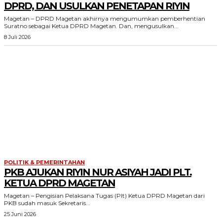
DPRD, DAN USULKAN PENETAPAN RIYIN
Magetan – DPRD Magetan akhirnya mengumumkan pemberhentian
Suratno sebagai Ketua DPRD Magetan. Dan, mengusulkan...
8 Juli 2026
POLITIK & PEMERINTAHAN
PKB AJUKAN RIYIN NUR ASIYAH JADI PLT.
KETUA DPRD MAGETAN
Magetan – Pengisian Pelaksana Tugas (Plt) Ketua DPRD Magetan dari
PKB sudah masuk Sekretaris...
25 Juni 2026